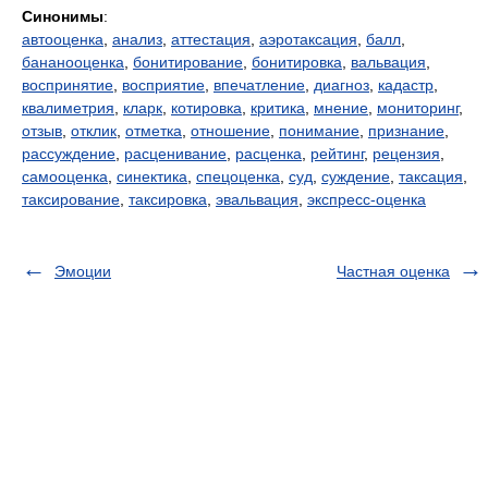
Синонимы
:
автооценка
,
анализ
,
аттестация
,
аэротаксация
,
балл
,
бананооценка
,
бонитирование
,
бонитировка
,
вальвация
,
воспринятие
,
восприятие
,
впечатление
,
диагноз
,
кадастр
,
квалиметрия
,
кларк
,
котировка
,
критика
,
мнение
,
мониторинг
,
отзыв
,
отклик
,
отметка
,
отношение
,
понимание
,
признание
,
рассуждение
,
расценивание
,
расценка
,
рейтинг
,
рецензия
,
самооценка
,
синектика
,
спецоценка
,
суд
,
суждение
,
таксация
,
таксирование
,
таксировка
,
эвальвация
,
экспресс-оценка
Эмоции
Частная оценка